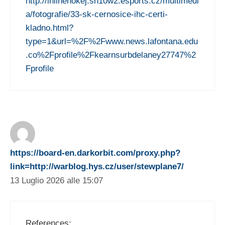
http://inlinehokej.sh10w2.esports.cz/multimedi
a/fotografie/33-sk-cernosice-ihc-certi-
kladno.html?
type=1&url=%2F%2Fwww.news.lafontana.edu
.co%2Fprofile%2Fkearnsurbdelaney27747%2
Fprofile
https://board-en.darkorbit.com/proxy.php?
link=http://warblog.hys.cz/user/stewplane7/
13 Luglio 2026 alle 15:07
References: