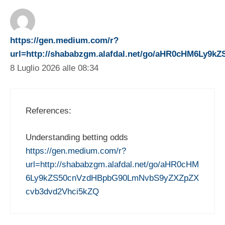
https://gen.medium.com/r?
url=http://shababzgm.alafdal.net/go/aHR0cHM6Ly
8 Luglio 2026 alle 08:34
References:
Understanding betting odds
https://gen.medium.com/r?
url=http://shababzgm.alafdal.net/go/aHR0cHM
6Ly9kZS50cnVzdHBpbG90LmNvbS9yZXZpZX
cvb3dvd2Vhci5kZQ