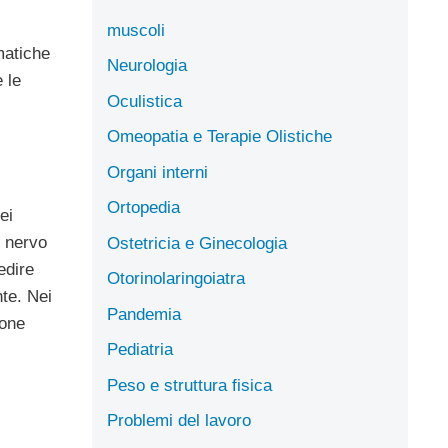
muscoli
matiche
Neurologia
 le
Oculistica
Omeopatia e Terapie Olistiche
Organi interni
Ortopedia
ei
l nervo
Ostetricia e Ginecologia
edire
Otorinolaringoiatra
nte. Nei
Pandemia
ione
Pediatria
Peso e struttura fisica
Problemi del lavoro