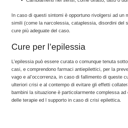
Cambiamenti nei sensi, come olfatto, tatto o udi
In caso di questi sintomi è opportuno rivolgersi ad un
simili (come la narcolessia, cataplessia, disordini del 
cure più adeguate del caso.
Cure per l’epilessia
L’epilessia può essere curata o comunque tenuta sotto
casi, e comprendono farmaci antiepilettici, per la preve
vago e al’occorrenza, in caso di fallimento di queste cu
ulteriori crisi e al contempo di evitare gli effetti colla
bambini la situazione è particolarmente complessa ad e
delle terapie ed l supporto in caso di crisi epilettica.