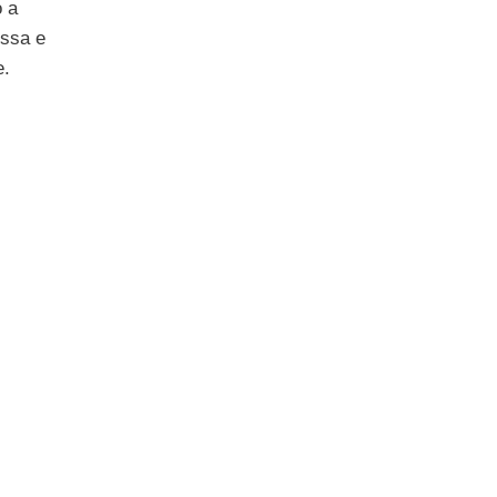
o a
ossa e
e.