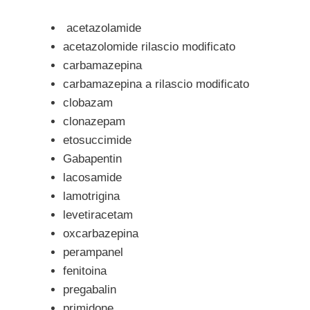
acetazolamide
acetazolomide rilascio modificato
carbamazepina
carbamazepina a rilascio modificato
clobazam
clonazepam
etosuccimide
Gabapentin
lacosamide
lamotrigina
levetiracetam
oxcarbazepina
perampanel
fenitoina
pregabalin
primidone