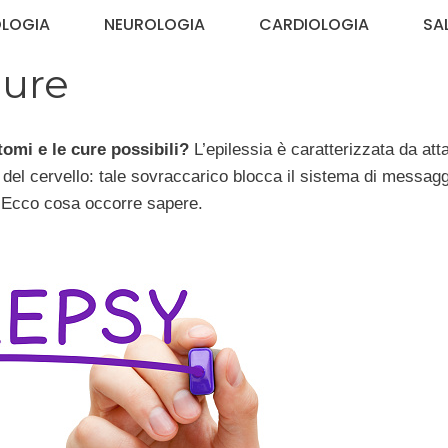
OLOGIA
NEUROLOGIA
CARDIOLOGIA
SA
cure
tomi e le cure possibili?
L’epilessia è caratterizzata da att
ca del cervello: tale sovraccarico blocca il sistema di messaggi
a. Ecco cosa occorre sapere.