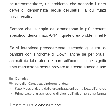
neurotrasmettitore, un problema che secondo i rice
cervello, denominata
locus ceruleus
, la cui funzi
noradrenalina.
Sembra che la copia del cromosoma in più present
specifico, denominato APP, il quale crea problemi nel l
Se si interviene precocemente, secondo gli autori del
bambini con sindrome di Down, anche se per ora i risu
animali da laboratorio e non sull’uomo, il che sign
sperimentazione possa provare la stessa efficacia anc
Categorie
Genetica
Tag
cervello
,
Genetica
,
sindrome di down
Kate Moss criticata dalle organizzazioni per la lotta all’anore
Primo caso di trasmissione di virus dell’influenza suina farm
Lascia un commento