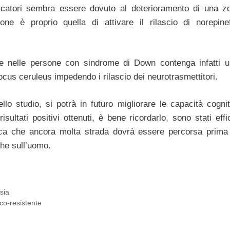
rcatori sembra essere dovuto al deterioramento di una z
one è proprio quella di attivare il rilascio di norepine
e nelle persone con sindrome di Down contenga infatti 
ocus ceruleus impedendo i rilascio dei neurotrasmettitori.
lo studio, si potrà in futuro migliorare le capacità cognit
ltati positivi ottenuti, è bene ricordarlo, sono stati effi
ifica che ancora molta strada dovrà essere percorsa prima
he sull’uomo.
ssia
aco-resistente