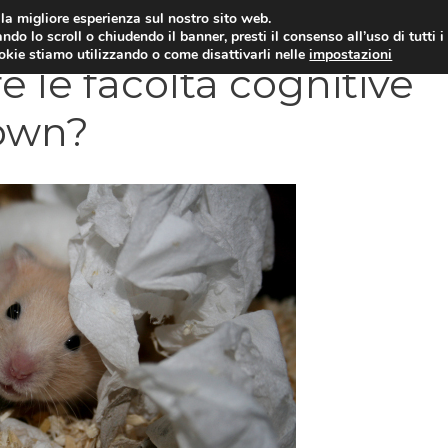
i la migliore esperienza sul nostro sito web.
OLOGIA
NEUROLOGIA
CARDIOLOGIA
SA
ndo lo scroll o chiudendo il banner, presti il consenso all’uso di tutti i
ookie stiamo utilizzando o come disattivarli nelle
impostazioni
re le facoltà cognitive
Down?