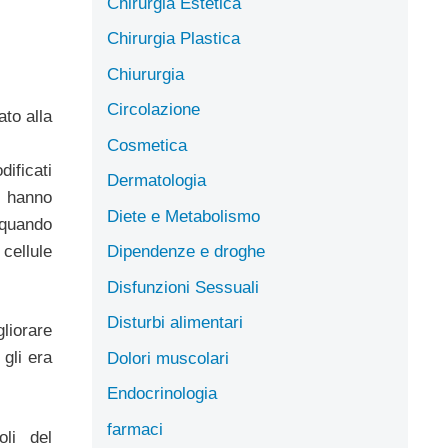
Chirurgia Estetica
Chirurgia Plastica
Chiururgia
Circolazione
ato alla
Cosmetica
dificati
Dermatologia
i hanno
Diete e Metabolismo
 quando
cellule
Dipendenze e droghe
Disfunzioni Sessuali
Disturbi alimentari
liorare
gli era
Dolori muscolari
Endocrinologia
farmaci
oli del