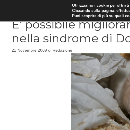
Vai
Utilizziamo i cookie per offrirt
DIETE E METABOLISMO
PSIC
Cliccando sulla pagina, effettua
al
Puoi scoprire di più su quali c
contenuto
E’ possibile migliora
nella sindrome di 
21 Novembre 2009
di
Redazione