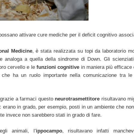
possano attivare cure mediche per il deficit cognitivo associ
onal Medicine
, è stata realizzata su topi da laboratorio mo
 analoga a quella della sindrome di Down. Gli scienziat
loro cervello e le
funzioni cognitive
in maniera più efficace
e che ha un ruolo importante nella comunicazione tra le 
 grazie a farmaci questo
neurotrasmettitore
risultavano mig
i: erano in grado, per esempio, posti in un ambiente che non 
te invece non sarebbero stati in grado di fare.
gli animali, l’
ippocampo
, risultavano infatti manchev