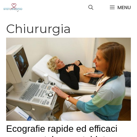
Vai
MENU
al
contenuto
Chiururgia
Ecografie rapide ed efficaci