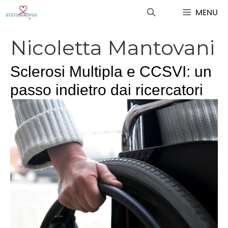
Vai
MENU
al
contenuto
Nicoletta Mantovani
Sclerosi Multipla e CCSVI: un
passo indietro dai ricercatori