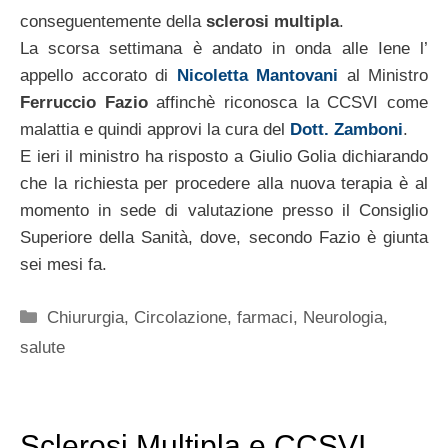
conseguentemente della
sclerosi multipla
.
La scorsa settimana è andato in onda alle Iene l’
appello accorato di
Nicoletta Mantovani
al Ministro
Ferruccio Fazio
affinchè riconosca la CCSVI come
malattia e quindi approvi la cura del
Dott. Zamboni
.
E ieri il ministro ha risposto a Giulio Golia dichiarando
che la richiesta per procedere alla nuova terapia è al
momento in sede di valutazione presso il Consiglio
Superiore della Sanità, dove, secondo Fazio è giunta
sei mesi fa.
Categorie
Chiururgia
,
Circolazione
,
farmaci
,
Neurologia
,
salute
Sclerosi Multipla e CCSVI,