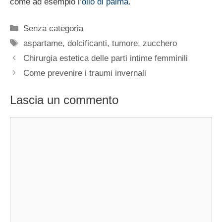
come ad esempio l’
olio di palma
.
Categorie
Senza categoria
Tag
aspartame
,
dolcificanti
,
tumore
,
zucchero
Chirurgia estetica delle parti intime femminili
Come prevenire i traumi invernali
Lascia un commento
Commento