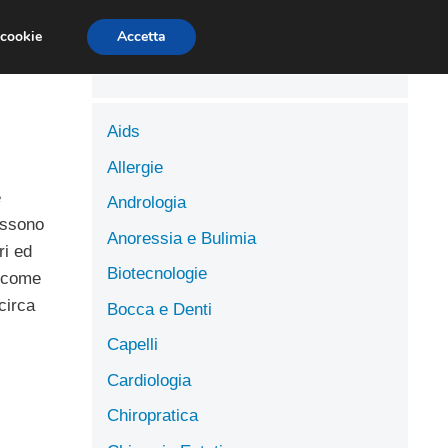
LUTE
SCIENZE DELL’ALIMENTAZIONE
 cookie
Accetta
Aids
Allergie
e
Andrologia
ossono
Anoressia e Bulimia
ri ed
Biotecnologie
, come
circa
Bocca e Denti
Capelli
Cardiologia
Chiropratica