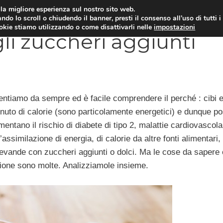
i la migliore esperienza sul nostro sito web.
OLOGIA
NEUROLOGIA
CARDIOLOGIA
SA
ndo lo scroll o chiudendo il banner, presti il consenso all’uso di tutti i
ookie stiamo utilizzando o come disattivarli nelle
impostazioni
li zuccheri aggiunti
entiamo da sempre ed è facile comprendere il perché : cibi 
nuto di calorie (sono particolamente energetici) e dunque p
ntano il rischio di diabete di tipo 2, malattie cardiovascola
assimilazione di energia, di calorie da altre fonti alimentari
e bevande con zuccheri aggiunti o dolci. Ma le cose da sapere 
azione sono molte. Analizziamole insieme.