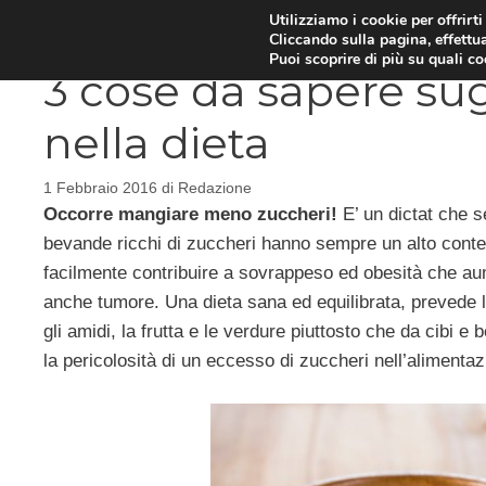
Vai
Utilizziamo i cookie per offrirt
DIETE E METABOLISMO
PSIC
Cliccando sulla pagina, effettua
al
Puoi scoprire di più su quali c
contenuto
3 cose da sapere sug
nella dieta
1 Febbraio 2016
di
Redazione
Occorre mangiare meno zuccheri!
E’ un dictat che s
bevande ricchi di zuccheri hanno sempre un alto conte
facilmente contribuire a sovrappeso ed obesità che aume
anche tumore. Una dieta sana ed equilibrata, prevede l’
gli amidi, la frutta e le verdure piuttosto che da cibi 
la pericolosità di un eccesso di zuccheri nell’aliment