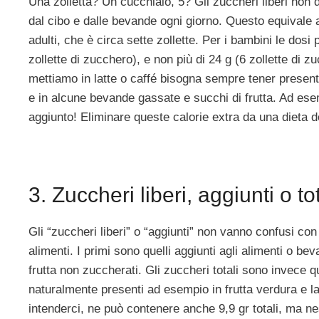
Una zolletta? Un cucchiaio, 5? Gli zuccheri liberi non d
dal cibo e dalle bevande ogni giorno. Questo equivale 
adulti, che è circa sette zollette. Per i bambini le dosi p
zollette di zucchero), e non più di 24 g (6 zollette di z
mettiamo in latte o caffé bisogna sempre tener presente 
e in alcune bevande gassate e succhi di frutta. Ad esem
aggiunto! Eliminare queste calorie extra da una dieta 
3. Zuccheri liberi, aggiunti o to
Gli “zuccheri liberi” o “aggiunti” non vanno confusi con 
alimenti. I primi sono quelli aggiunti agli alimenti o b
frutta non zuccherati. Gli zuccheri totali sono invece quel
naturalmente presenti ad esempio in frutta verdura e la
intenderci, ne può contenere anche 9,9 gr totali, ma nes