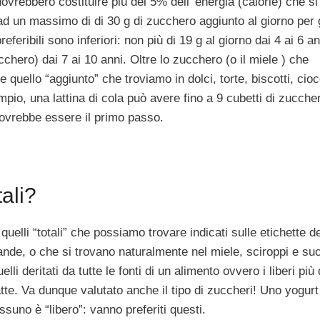
ovrebbero costituire più del 5% dell’ energia (calorie) che si
ad un massimo di di 30 g di zucchero aggiunto al giorno per g
referibili sono inferiori: non più di 19 g al giorno dai 4 ai 6 an
ucchero) dai 7 ai 10 anni. Oltre lo zucchero (o il miele ) che
quello “aggiunto” che troviamo in dolci, torte, biscotti, cioc
pio, una lattina di cola può avere fino a 9 cubetti di zucche
dovrebbe essere il primo passo.
tali?
quelli “totali” che possiamo trovare indicati sulle etichette de
evande, o che si trovano naturalmente nel miele, sciroppi e suc
li deritati da tutte le fonti di un alimento ovvero i liberi più 
tte. Va dunque valutato anche il tipo di zuccheri! Uno yogurt
suno è “libero”: vanno preferiti questi.