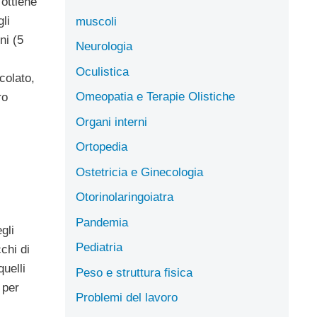
 ottiene
li
muscoli
ni (5
Neurologia
Oculistica
colato,
Omeopatia e Terapie Olistiche
ro
Organi interni
Ortopedia
Ostetricia e Ginecologia
Otorinolaringoiatra
Pandemia
gli
Pediatria
chi di
quelli
Peso e struttura fisica
 per
Problemi del lavoro