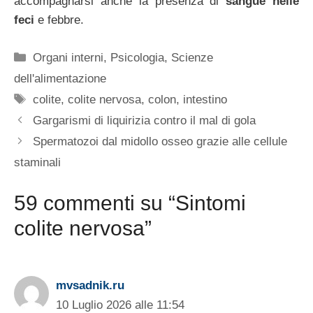
accompagnarsi anche la presenza di
sangue nelle
feci
e febbre.
Categorie
Organi interni
,
Psicologia
,
Scienze
dell'alimentazione
Tag
colite
,
colite nervosa
,
colon
,
intestino
Gargarismi di liquirizia contro il mal di gola
Spermatozoi dal midollo osseo grazie alle cellule
staminali
59 commenti su “Sintomi
colite nervosa”
mvsadnik.ru
10 Luglio 2026 alle 11:54