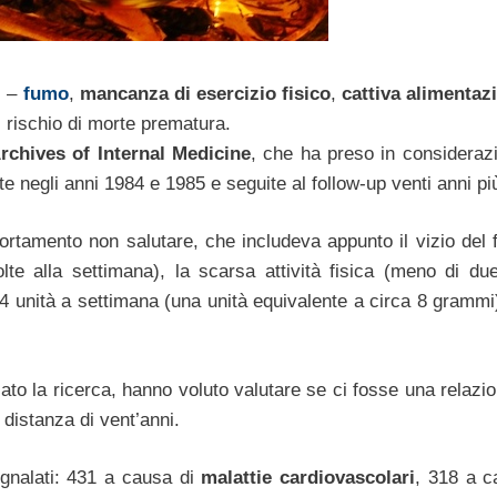
i –
fumo
,
mancanza di esercizio fisico
,
cattiva alimentaz
 rischio di morte prematura.
rchives of Internal Medicine
, che ha preso in consideraz
e negli anni 1984 e 1985 e seguite al follow-up venti anni più
rtamento non salutare, che includeva appunto il vizio del f
te alla settimana), la scarsa attività fisica (meno di du
4 unità a settimana (una unità equivalente a circa 8 grammi)
ato la ricerca, hanno voluto valutare se ci fosse una relazio
 distanza di vent’anni.
segnalati: 431 a causa di
malattie cardiovascolari
, 318 a c