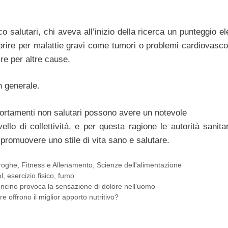
salutari, chi aveva all’inizio della ricerca un punteggio el
morire per malattie gravi come tumori o problemi cardiovascol
re per altre cause.
n generale.
portamenti non salutari possono avere un notevole
vello di collettività, e per questa ragione le autorità sanita
promuovere uno stile di vita sano e salutare.
roghe
,
Fitness e Allenamento
,
Scienze dell'alimentazione
l
,
esercizio fisico
,
fumo
ncino provoca la sensazione di dolore nell’uomo
re offrono il miglior apporto nutritivo?