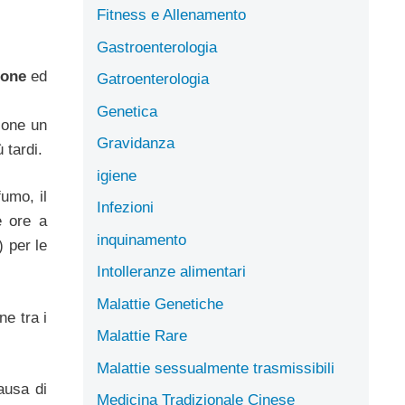
Fitness e Allenamento
Gastroenterologia
ione
ed
Gatroenterologia
Genetica
ione un
Gravidanza
 tardi.
igiene
umo, il
Infezioni
e ore a
inquinamento
 per le
Intolleranze alimentari
Malattie Genetiche
ne tra i
Malattie Rare
Malattie sessualmente trasmissibili
ausa di
Medicina Tradizionale Cinese