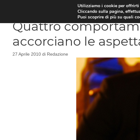
Vai
Utilizziamo i cookie per offrirt
DIETE E METABOLISMO
PSIC
Cliccando sulla pagina, effettua
al
Puoi scoprire di più su quali c
contenuto
Quattro comportamen
accorciano le aspetta
27 Aprile 2010
di
Redazione