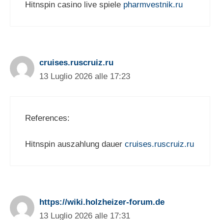
Hitnspin casino live spiele
pharmvestnik.ru
cruises.ruscruiz.ru
13 Luglio 2026 alle 17:23
References:
Hitnspin auszahlung dauer
cruises.ruscruiz.ru
https://wiki.holzheizer-forum.de
13 Luglio 2026 alle 17:31