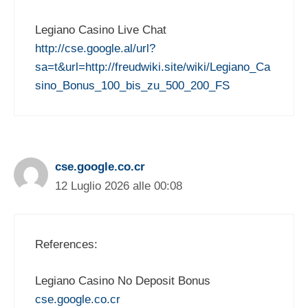
Legiano Casino Live Chat
http://cse.google.al/url?
sa=t&url=http://freudwiki.site/wiki/Legiano_Ca
sino_Bonus_100_bis_zu_500_200_FS
cse.google.co.cr
12 Luglio 2026 alle 00:08
References:
Legiano Casino No Deposit Bonus
cse.google.co.cr