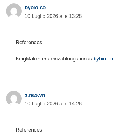
bybio.co
10 Luglio 2026 alle 13:28
References:
KingMaker ersteinzahlungsbonus
bybio.co
s.nas.vn
10 Luglio 2026 alle 14:26
References: