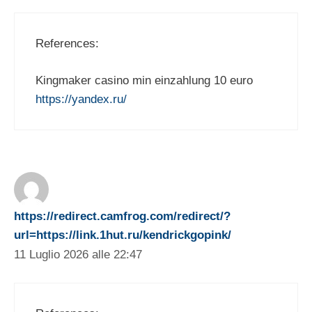
References:
Kingmaker casino min einzahlung 10 euro
https://yandex.ru/
https://redirect.camfrog.com/redirect/?
url=https://link.1hut.ru/kendrickgopink/
11 Luglio 2026 alle 22:47