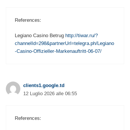
References:
Legiano Casino Betrug
http://tiwar.ru/?
channelId=298&partnerUrl=telegra.ph/Legiano
-Casino-Offizieller-Markenauftritt-06-07/
clients1.google.td
12 Luglio 2026 alle 06:55
References: