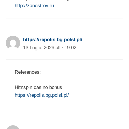
http://zanostroy.ru
https://repolis.bg.polsl.pl/
13 Luglio 2026 alle 19:02
References:
Hitnspin casino bonus
https://repolis.bg.polsl.pl/