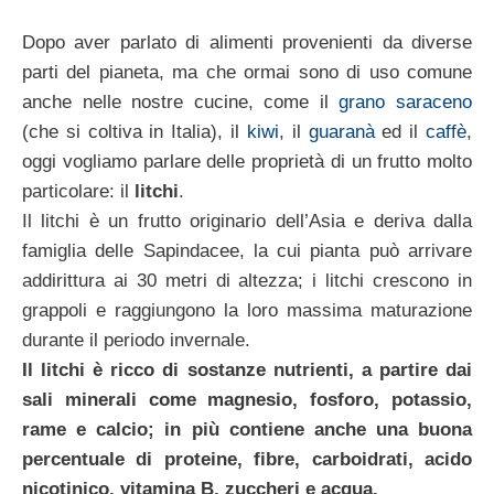
Dopo aver parlato di alimenti provenienti da diverse
parti del pianeta, ma che ormai sono di uso comune
anche nelle nostre cucine, come il
grano saraceno
(che si coltiva in Italia), il
kiwi
, il
guaranà
ed il
caffè
,
oggi vogliamo parlare delle proprietà di un frutto molto
particolare: il
litchi
.
Il litchi è un frutto originario dell’Asia e deriva dalla
famiglia delle Sapindacee, la cui pianta può arrivare
addirittura ai 30 metri di altezza; i litchi crescono in
grappoli e raggiungono la loro massima maturazione
durante il periodo invernale.
Il litchi è ricco di sostanze nutrienti, a partire dai
sali minerali come magnesio, fosforo, potassio,
rame e calcio; in più contiene anche una buona
percentuale di proteine, fibre, carboidrati, acido
nicotinico, vitamina B, zuccheri e acqua.