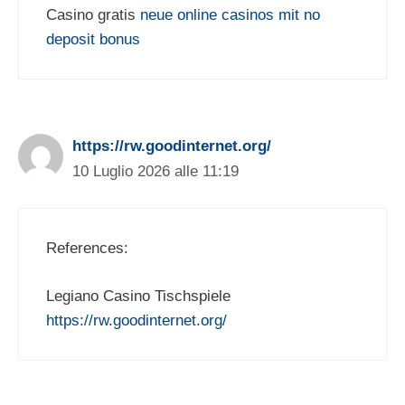
Casino gratis
neue online casinos mit no
deposit bonus
https://rw.goodinternet.org/
10 Luglio 2026 alle 11:19
References:
Legiano Casino Tischspiele
https://rw.goodinternet.org/