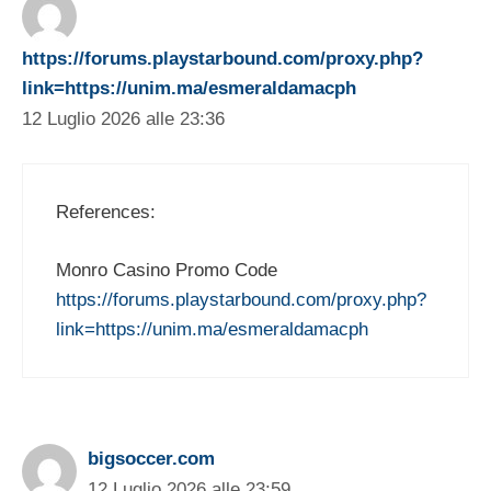
https://forums.playstarbound.com/proxy.php?
link=https://unim.ma/esmeraldamacph
12 Luglio 2026 alle 23:36
References:
Monro Casino Promo Code
https://forums.playstarbound.com/proxy.php?
link=https://unim.ma/esmeraldamacph
bigsoccer.com
12 Luglio 2026 alle 23:59