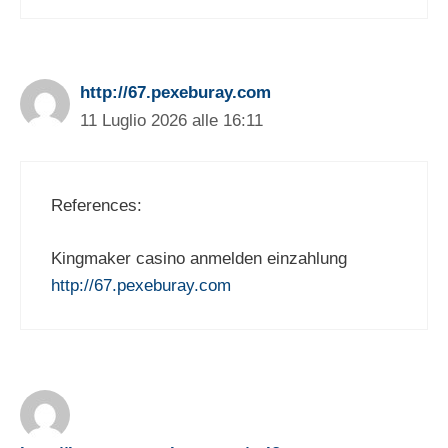
http://67.pexeburay.com
11 Luglio 2026 alle 16:11
References:
Kingmaker casino anmelden einzahlung
http://67.pexeburay.com