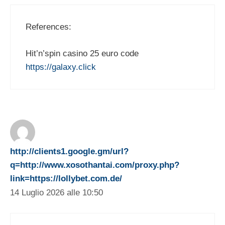
References:
Hit’n’spin casino 25 euro code
https://galaxy.click
http://clients1.google.gm/url?
q=http://www.xosothantai.com/proxy.php?
link=https://lollybet.com.de/
14 Luglio 2026 alle 10:50