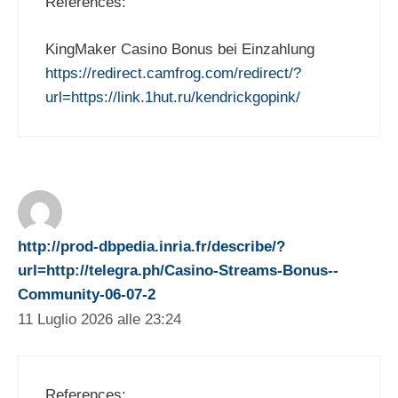
References:
KingMaker Casino Bonus bei Einzahlung
https://redirect.camfrog.com/redirect/?
url=https://link.1hut.ru/kendrickgopink/
http://prod-dbpedia.inria.fr/describe/?
url=http://telegra.ph/Casino-Streams-Bonus--
Community-06-07-2
11 Luglio 2026 alle 23:24
References: