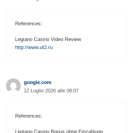
References:
Legiano Casino Video Review
http://www.ut2.ru
google.com
12 Luglio 2026 alle 08:07
References:
Legiano Casino Bonus ohne Einzahlung