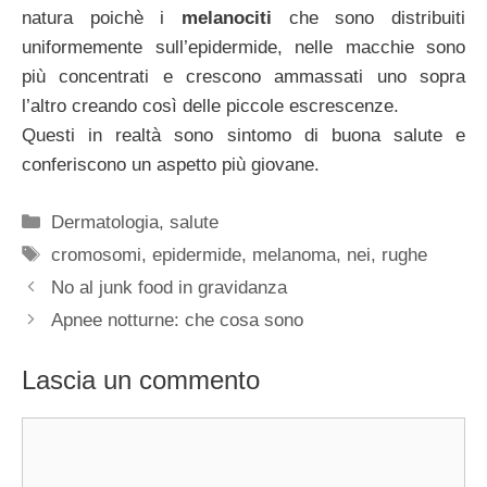
natura poichè i
melanociti
che sono distribuiti
uniformemente sull’epidermide, nelle macchie sono
più concentrati e crescono ammassati uno sopra
l’altro creando così delle piccole escrescenze.
Questi in realtà sono sintomo di buona salute e
conferiscono un aspetto più giovane.
Categorie
Dermatologia
,
salute
Tag
cromosomi
,
epidermide
,
melanoma
,
nei
,
rughe
No al junk food in gravidanza
Apnee notturne: che cosa sono
Lascia un commento
Commento