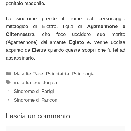
genitale maschile.
La sindrome prende il nome dal personaggio
mitologico di Elettra, figlia di
Agamennone e
Clitennestra
, che fece uccidere suo marito
(Agamennone) dall’amante
Egisto
e, venne uccisa
appunto da Elettra quando questa scoprì che fu lei ad
assassinarlo.
Categorie
Malattie Rare
,
Psichiatria
,
Psicologia
Tag
malattia psicologica
Sindrome di Parigi
Sindrome di Fanconi
Lascia un commento
Commento