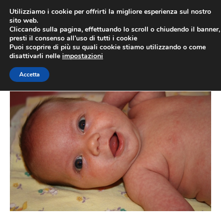
Vai
MENU
Utilizziamo i cookie per offrirti la migliore esperienza sul nostro
al
sito web.
Cliccando sulla pagina, effettuando lo scroll o chiudendo il banner,
contenuto
presti il consenso all’uso di tutti i cookie
Fibrosi cistica
Puoi scoprire di più su quali cookie stiamo utilizzando o come
disattivarli nelle
impostazioni
23 Febbraio 2010
di
Redazione
Accetta