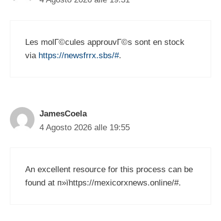
Les molГ©cules approuvГ©s sont en stock
via
https://newsfrrx.sbs/#
.
JamesCoela
4 Agosto 2026 alle 19:55
An excellent resource for this process can be
found at п»їhttps://mexicorxnews.online/#.