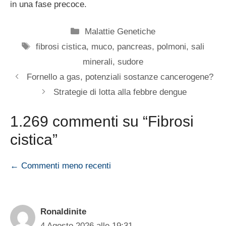
in una fase precoce.
Categorie
Malattie Genetiche
Tag
fibrosi cistica
,
muco
,
pancreas
,
polmoni
,
sali
minerali
,
sudore
Fornello a gas, potenziali sostanze cancerogene?
Strategie di lotta alla febbre dengue
1.269 commenti su “Fibrosi
cistica”
Navigazione
← Commenti meno recenti
commenti
Ronaldinite
4 Agosto 2026 alle 19:31