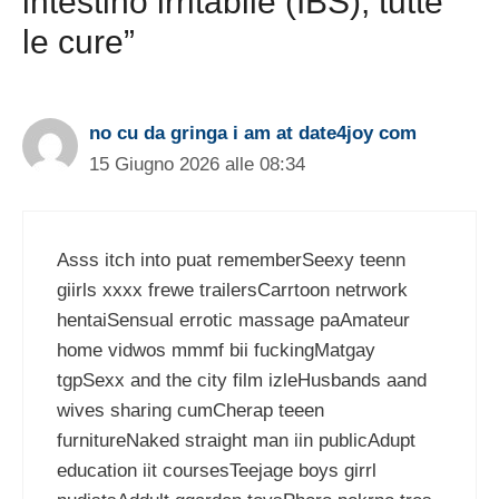
intestino irritabile (IBS), tutte
le cure”
no cu da gringa i am at date4joy com
15 Giugno 2026 alle 08:34
Asss itch into puat rememberSeexy teenn
giirls xxxx frewe trailersCarrtoon netrwork
hentaiSensual errotic massage paAmateur
home vidwos mmmf bii fuckingMatgay
tgpSexx and the city film izleHusbands aand
wives sharing cumCherap teeen
furnitureNaked straight man iin publicAdupt
education iit coursesTeejage boys girrl