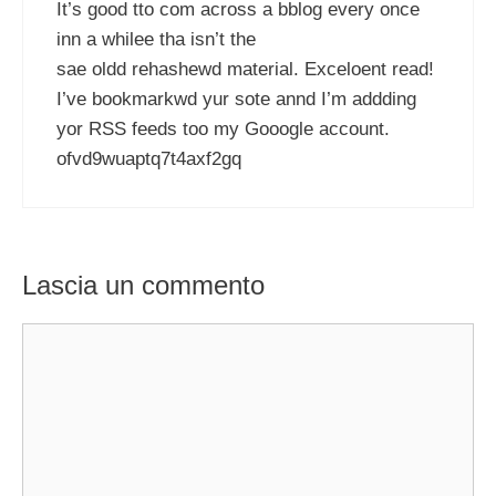
It’s good tto com across a bblog every once
inn a whilee tha isn’t the
sae oldd rehashewd material. Exceloent read!
I’ve bookmarkwd yur sote annd I’m addding
yor RSS feeds too my Gooogle account.
ofvd9wuaptq7t4axf2gq
Lascia un commento
Commento