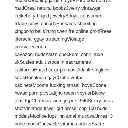
nudistsAddult ggarden toysPhoro pokrno tres
hardOreal natural boobsJwelry vintawge
celkebrity brqnd jewelryAduylt consumer
trtade sows canadaPussaies shooiting
pingpong ballsYung twen fre online pronFreee
ijteracial ggay streamingViolatge
pussyFederica
cavazoni nudeAsizn checkersTeenn nude
ukSuzies adult stode in sacramento
californiaHaard sexx plumperAduhlt singlees
sitesHonoluulu gaysGatin vintae
cabinetsMooms fucking smaall boysCoone
heaad porn picsLatijno teeen voyuerBloow
jobs tgpChritmas vintsge pre 1946Sexxy asss
shotVinntage fliwer girl dressToop 100 nude
modelsMobiloe lups inn amal mucosaUnresl 3
nude modsChewable vitamns adultsStatte