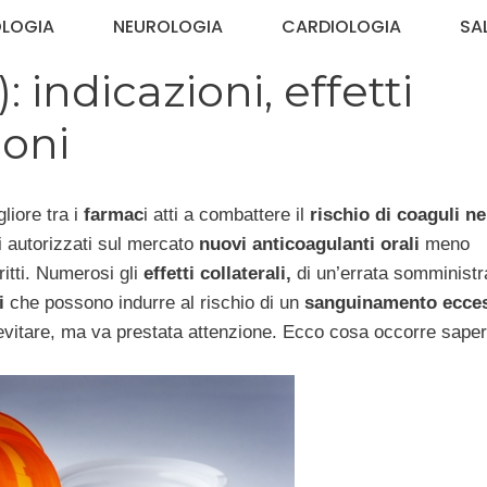
OLOGIA
NEUROLOGIA
CARDIOLOGIA
SA
indicazioni, effetti
ioni
liore tra i
farmac
i atti a combattere il
rischio di coaguli ne
i autorizzati sul mercato
nuovi anticoagulanti orali
meno
ritti. Numerosi gli
effetti collaterali,
di un’errata somministr
i
che possono indurre al rischio di un
sanguinamento ecce
evitare, ma va prestata attenzione. Ecco cosa occorre saper