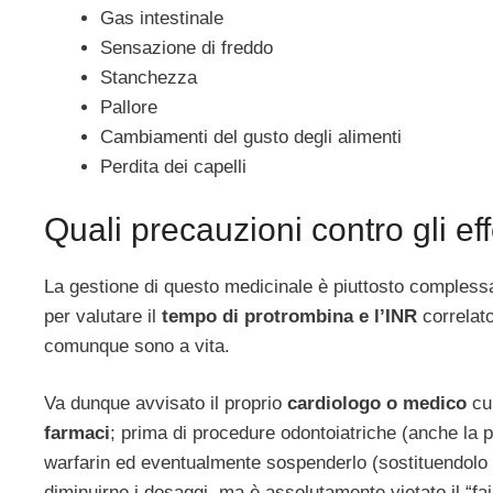
Gas intestinale
Sensazione di freddo
Stanchezza
Pallore
Cambiamenti del gusto degli alimenti
Perdita dei capelli
Quali precauzioni contro gli effe
La gestione di questo medicinale è piuttosto complessa 
per valutare il
tempo di protrombina e l’INR
correlato
comunque sono a vita.
Va dunque avvisato il proprio
cardiologo o medico
cur
farmaci
; prima di procedure odontoiatriche (anche la pu
warfarin ed eventualmente sospenderlo (sostituendolo p
diminuirne i dosaggi, ma è assolutamente vietato il “fai