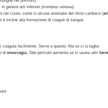
 sangue nei polmoni)
 in genere arti inferiori (trombosi venosa)
ni nel cuore, come in alcune anomalie del ritmo cardiaco (
ar
 è incline alla formazione di coaguli di sangue
i coagula facilmente. Serve a questo. Ma se ci si taglia
o di
emorragia.
Tale pericolo aumenta se si usano altri
farm
mani