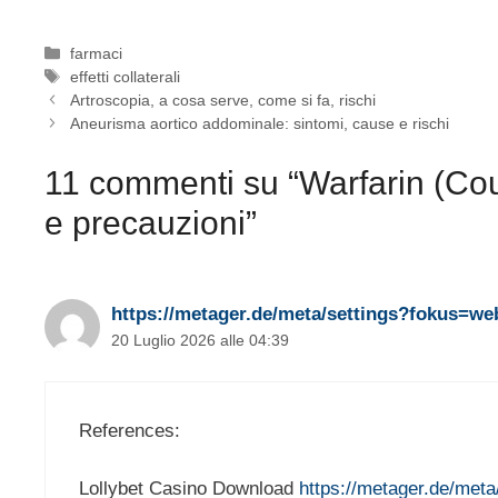
Categorie
farmaci
Tag
effetti collaterali
Artroscopia, a cosa serve, come si fa, rischi
Aneurisma aortico addominale: sintomi, cause e rischi
11 commenti su “Warfarin (Couma
e precauzioni”
https://metager.de/meta/settings?fokus=web
20 Luglio 2026 alle 04:39
References:
Lollybet Casino Download
https://metager.de/meta