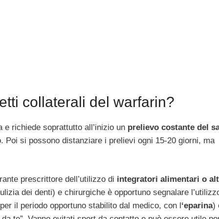
tti collaterali del warfarin?
e richiede soprattutto all’inizio un
prelievo costante del 
. Poi si possono distanziare i prelievi ogni 15-20 giorni, ma
ante prescrittore dell’utilizzo di
integratori alimentari o alt
lizia dei denti) e chirurgiche è opportuno segnalare l’utilizz
er il periodo opportuno stabilito dal medico, con l
‘eparina
)
 da te”. Vanno evitati sport da contatto e può essere utile po