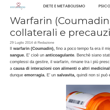
Vai
DIETE E METABOLISMO
PSIC
al
contenuto
Warfarin (Coumadin): 
collaterali e precauz
29 Luglio 2014
di
Redazione
Il
warfarin (Coumadin),
fino a poco tempo fa era il mig
sangue.
E’ cioè un
anticoagulante
. Benchè siano stat
complessi da gestire, il warfarin, rimane tra i più presc
a
causa di interazioni con alimenti o altri medicinal
dunque
emorragia.
E’ un
salvavita,
quindi non si può 