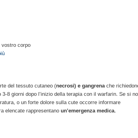
l vostro corpo
più
te del tessuto cutaneo (
necrosi) e gangrena
che richiedon
 giorni dopo l’inizio della terapia con il warfarin. Se si n
ratura, o un forte dolore sulla cute occorre informare
pra elencate rappresentano
un’emergenza medica.