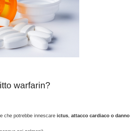
tto warfarin?
re che potrebbe innescare
ictus
,
attacco cardiaco o danno