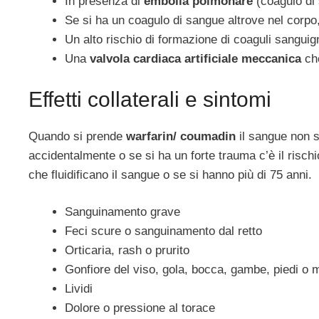
In presenza di
embolia polmonare
(coagulo di
Se si ha un coagulo di sangue altrove nel corpo,
Un alto rischio di formazione di coaguli sanguig
Una
valvola cardiaca artificiale meccanica
che
Effetti collaterali e sintomi
Quando si prende
warfarin/ coumadin
il sangue non s
accidentalmente o se si ha un forte trauma c’è il rischi
che fluidificano il sangue o se si hanno più di 75 anni.
Sanguinamento grave
Feci scure o sanguinamento dal retto
Orticaria, rash o prurito
Gonfiore del viso, gola, bocca, gambe, piedi o 
Lividi
Dolore o pressione al torace