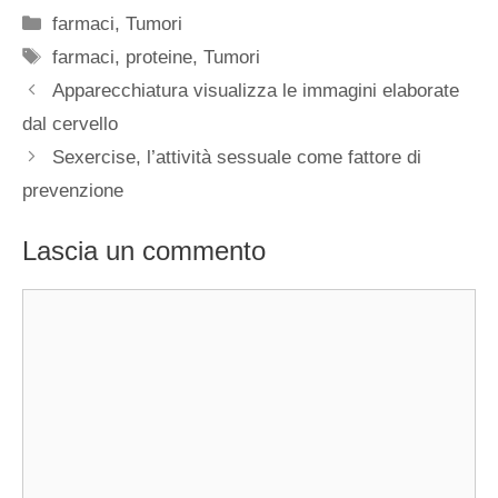
Categorie
farmaci
,
Tumori
Tag
farmaci
,
proteine
,
Tumori
Apparecchiatura visualizza le immagini elaborate
dal cervello
Sexercise, l’attività sessuale come fattore di
prevenzione
Lascia un commento
Commento