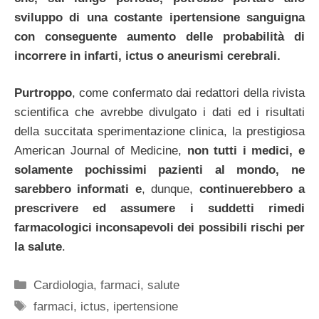
sviluppo di una costante ipertensione sanguigna
con conseguente aumento delle probabilità di
incorrere in infarti, ictus o aneurismi cerebrali.
Purtroppo
, come confermato dai redattori della rivista
scientifica che avrebbe divulgato i dati ed i risultati
della succitata sperimentazione clinica, la prestigiosa
American Journal of Medicine,
non tutti i medici, e
solamente pochissimi pazienti al mondo, ne
sarebbero informati e
, dunque,
continuerebbero a
prescrivere ed
assumere i suddetti rimedi
farmacologici inconsapevoli dei possibili rischi per
la salute
.
Categorie
Cardiologia
,
farmaci
,
salute
Tag
farmaci
,
ictus
,
ipertensione