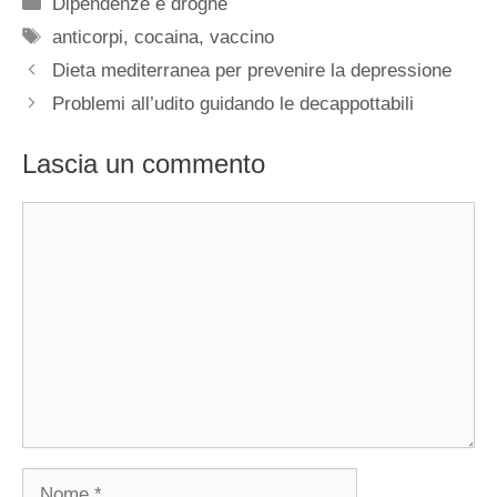
Categorie
Dipendenze e droghe
Tag
anticorpi
,
cocaina
,
vaccino
Dieta mediterranea per prevenire la depressione
Problemi all’udito guidando le decappottabili
Lascia un commento
Commento
Nome