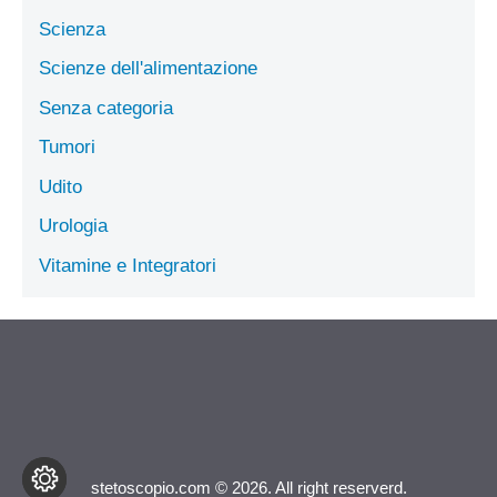
Scienza
Scienze dell'alimentazione
Senza categoria
Tumori
Udito
Urologia
Vitamine e Integratori
stetoscopio.com © 2026. All right reserverd.