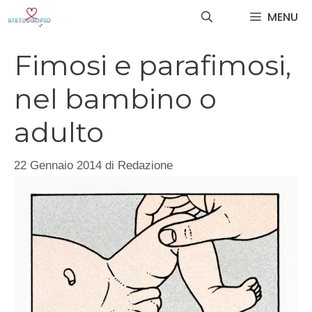
Vai
MENU
al
contenuto
Fimosi e parafimosi,
nel bambino o
adulto
22 Gennaio 2014
di
Redazione