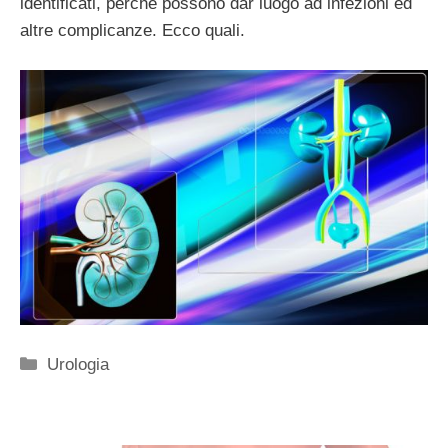
identificati, perché possono dar luogo ad infezioni ed
altre complicanze. Ecco quali.
Categorie
Urologia