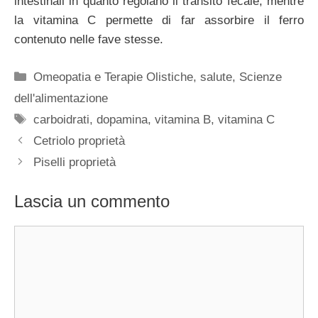
intestinali in quanto regolano il transito fecale; mentre
la vitamina C permette di far assorbire il ferro
contenuto nelle fave stesse.
Categorie
Omeopatia e Terapie Olistiche
,
salute
,
Scienze
dell'alimentazione
Tag
carboidrati
,
dopamina
,
vitamina B
,
vitamina C
Cetriolo proprietà
Piselli proprietà
Lascia un commento
Commento