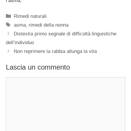
l’asma.
Categorie
Rimedi naturali
Tag
asma
,
rimedi della nonna
Distextia primo segnale di difficoltà linguistiche
dell’individuo
Non reprimere la rabbia allunga la vita
Lascia un commento
Commento