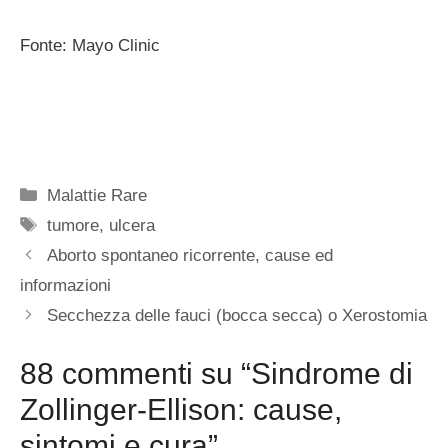
Fonte: Mayo Clinic
Categorie
Malattie Rare
Tag
tumore
,
ulcera
Aborto spontaneo ricorrente, cause ed
informazioni
Secchezza delle fauci (bocca secca) o Xerostomia
88 commenti su “Sindrome di
Zollinger-Ellison: cause,
sintomi e cura”