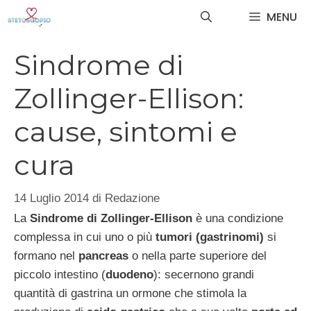
Vai
MENU
al
contenuto
Sindrome di
Zollinger-Ellison:
cause, sintomi e
cura
14 Luglio 2014
di
Redazione
La
Sindrome di Zollinger-Ellison
è una condizione
complessa in cui uno o più
tumori (gastrinomi)
si
formano nel
pancreas
o nella parte superiore del
piccolo intestino (
duodeno
): secernono grandi
quantità di gastrina un ormone che stimola la