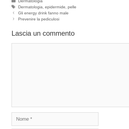
Categorie
Dermatologia
Tag
Dermatologia
,
epidermide
,
pelle
Gli energy drink fanno male
Prevenire la pediculosi
Lascia un commento
Commento
Nome