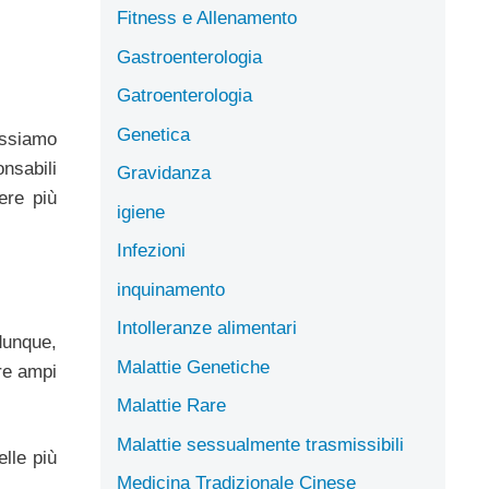
Fitness e Allenamento
Gastroenterologia
Gatroenterologia
Genetica
ossiamo
onsabili
Gravidanza
ere più
igiene
Infezioni
inquinamento
Intolleranze alimentari
dunque,
Malattie Genetiche
ire ampi
Malattie Rare
Malattie sessualmente trasmissibili
elle più
Medicina Tradizionale Cinese