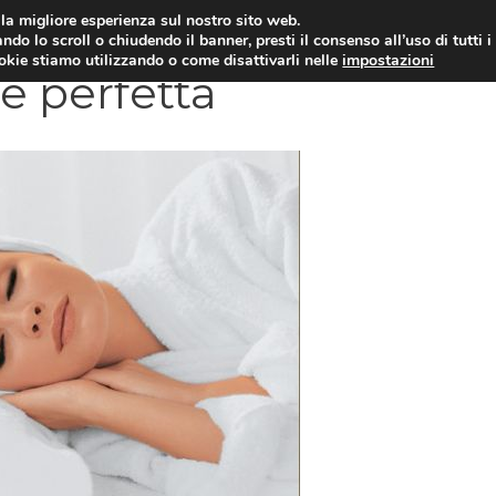
i la migliore esperienza sul nostro sito web.
OLOGIA
NEUROLOGIA
CARDIOLOGIA
SA
ndo lo scroll o chiudendo il banner, presti il consenso all’uso di tutti i
ookie stiamo utilizzando o come disattivarli nelle
impostazioni
le perfetta