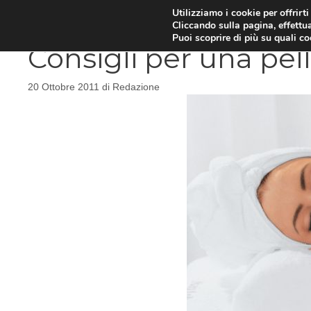
Vai
Utilizziamo i cookie per offrirt
DIETE E METABOLISMO
PSIC
Cliccando sulla pagina, effettua
al
Puoi scoprire di più su quali c
contenuto
Consigli per una pel
20 Ottobre 2011
di
Redazione