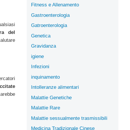
Fitness e Allenamento
Gastroenterologia
alsiasi
Gatroenterologia
ura del
Genetica
alutare
Gravidanza
igiene
Infezioni
inquinamento
ercatori
ccitate
Intolleranze alimentari
sarebbe
Malattie Genetiche
Malattie Rare
Malattie sessualmente trasmissibili
Medicina Tradizionale Cinese