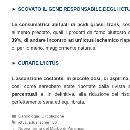
►
SCOVATO IL GENE RESPONSABILE DEGLI ICT
Le consumatrici abituali di acidi grassi trans
, so
alimento precotto, quali i prodotti da forno piuttosto 
39%, di andare incontro ad un’ictus ischemico risp
o, per lo meno, maggiormente naturale.
►
CURARE L’ICTUS
L’assunzione costante, in piccole dosi, di aspirin
così come sarebbero state riportate dalla rivista 
percentuali
e, in definitiva, alla riduzione del ri
perfettamente sana ed equilibrata.
Categorie
Cardiologia
,
Circolazione
Tag
ictus
,
ictus ischemico
Nuova forma del Morbo di Parkinson