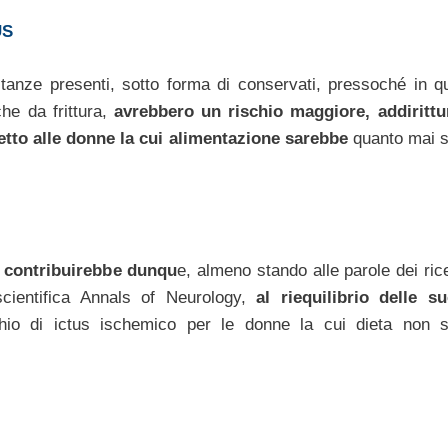
US
stanze presenti, sotto forma di conservati, pressoché in qu
che da frittura,
avrebbero un rischio maggiore, addiritt
etto alle donne la cui alimentazione sarebbe
quanto mai s
a, contribuirebbe dunqu
e, almeno stando alle parole dei ric
scientifica Annals of Neurology,
al riequilibrio delle su
schio di ictus ischemico per le donne la cui dieta non 