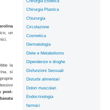
Chirurgia Estetica
Chirurgia Plastica
Chiururgia
arolina
Circolazione
ico, un
Cosmetica
ici.
Dermatologia
Diete e Metabolismo
Dipendenze e droghe
ebbe la
Disfunzioni Sessuali
ina, si
 proprie
Disturbi alimentari
lessivo
Dolori muscolari
n post-
Endocrinologia
basata
farmaci