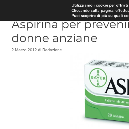
Vai
Utilizziamo i cookie per offrirt
DIETE E METABOLISMO
PSIC
Cliccando sulla pagina, effettua
al
Puoi scoprire di più su quali c
contenuto
Aspirina per prevenir
donne anziane
2 Marzo 2012
di
Redazione