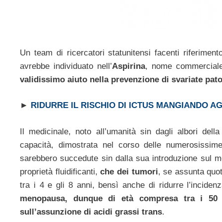
Un team di ricercatori statunitensi facenti riferiment
avrebbe individuato nell’
Aspirina
, nome commerciale c
validissimo aiuto nella prevenzione di svariate pato
►
RIDURRE IL RISCHIO DI ICTUS MANGIANDO A
Il medicinale, noto all’umanità sin dagli albori dell
capacità, dimostrata nel corso delle numerosissime s
sarebbero succedute sin dalla sua introduzione sul m
proprietà fluidificanti,
che dei tumori
, se assunta quo
tra i 4 e gli 8 anni, bensì anche di ridurre l’incide
menopausa, dunque di età compresa tra i 50 e
sull’assunzione di acidi grassi trans
.