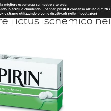
i la migliore esperienza sul nostro sito web.
OLOGIA
NEUROLOGIA
CARDIOLOGIA
SA
ndo lo scroll o chiudendo il banner, presti il consenso all’uso di tutti i
ookie stiamo utilizzando o come disattivarli nelle
impostazioni
e l’ictus ischemico nel