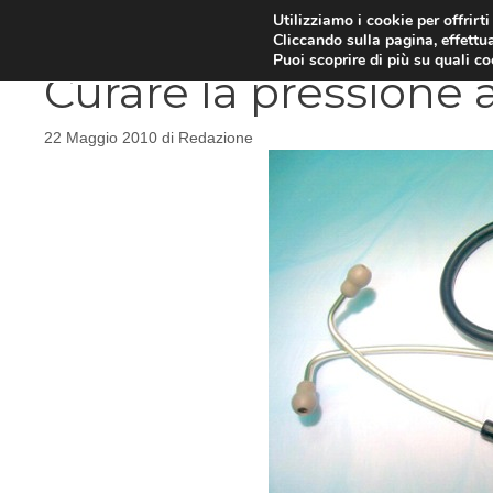
Vai
Utilizziamo i cookie per offrirt
DIETE E METABOLISMO
PSIC
Cliccando sulla pagina, effettua
al
Puoi scoprire di più su quali c
contenuto
Curare la pressione 
22 Maggio 2010
di
Redazione