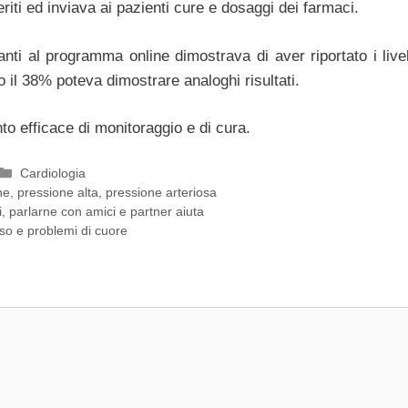
eriti ed inviava ai pazienti cure e dosaggi dei farmaci.
nti al programma online dimostrava di aver riportato i livell
il 38% poteva dimostrare analoghi risultati.
o efficace di monitoraggio e di cura.
Categorie
Cardiologia
ne
,
pressione alta
,
pressione arteriosa
, parlarne con amici e partner aiuta
so e problemi di cuore