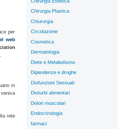
Chirurgia Estetica
Chirurgia Plastica
Chiururgia
Circolazione
ace per
del web
Cosmetica
ciation
Dermatologia
.
Diete e Metabolismo
Dipendenze e droghe
Disfunzioni Sessuali
tuano in
Disturbi alimentari
 veniva
Dolori muscolari
Endocrinologia
lla rete
farmaci