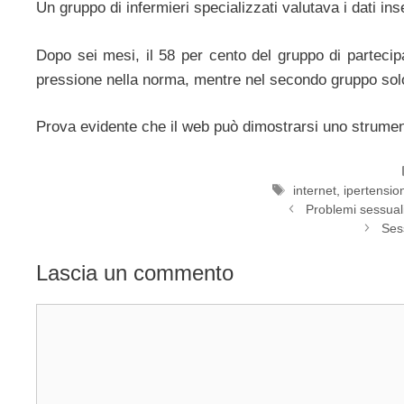
Un gruppo di infermieri specializzati valutava i dati ins
Dopo sei mesi, il 58 per cento del gruppo di partecipa
pressione nella norma, mentre nel secondo gruppo solo 
Prova evidente che il web può dimostrarsi uno strument
Tag
internet
,
ipertensio
Problemi sessuali
Ses
Lascia un commento
Commento