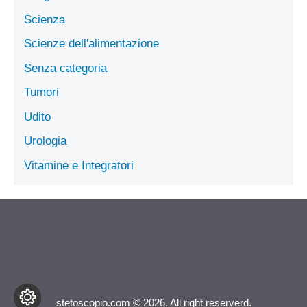
Scienza
Scienze dell'alimentazione
Senza categoria
Tumori
Udito
Urologia
Vitamine e Integratori
stetoscopio.com © 2026. All right reserverd.