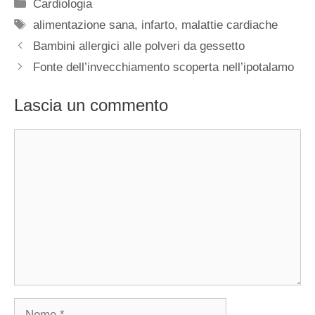
Categorie
Cardiologia
Tag
alimentazione sana
,
infarto
,
malattie cardiache
Bambini allergici alle polveri da gessetto
Fonte dell’invecchiamento scoperta nell’ipotalamo
Lascia un commento
Commento
Nome