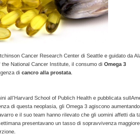
utchinson Cancer Research Center di Seattle e guidato da Al
 of the National Cancer Institute, il consumo di
Omega 3
orgenza di
cancro alla prostata
.
ni all’Harvard School of Publich Health e pubblicata sullAm
esenza di questa neoplasia, gli Omega 3 agiscono aumentando
varro e il suo team hanno rilevato che gli uomini affetti da t
settimana presentavano un tasso di sopravvivenza maggiore
rzione.