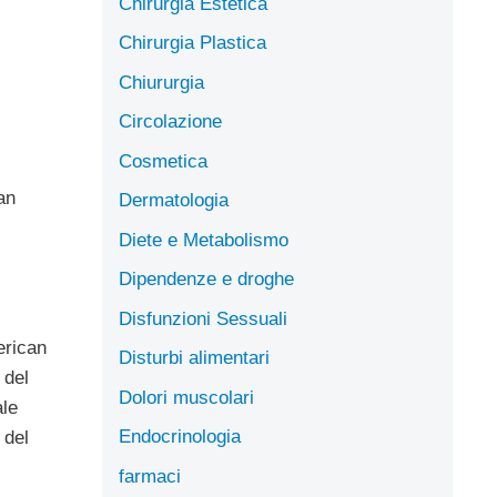
Chirurgia Estetica
Chirurgia Plastica
Chiururgia
Circolazione
Cosmetica
an
Dermatologia
Diete e Metabolismo
Dipendenze e droghe
Disfunzioni Sessuali
erican
Disturbi alimentari
 del
Dolori muscolari
ale
Endocrinologia
 del
farmaci