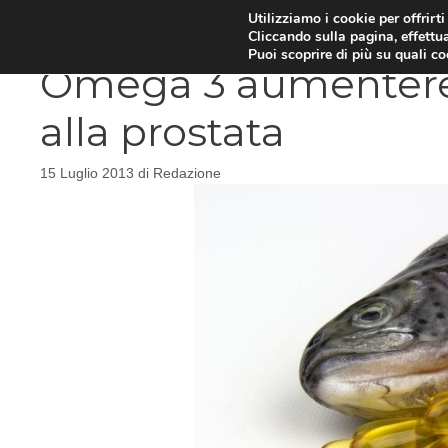
Vai
Utilizziamo i cookie per offrirt
DIETE E METABOLISMO
PSIC
Cliccando sulla pagina, effettua
al
Puoi scoprire di più su quali c
contenuto
Omega 3 aumenterebb
alla prostata
15 Luglio 2013
di
Redazione