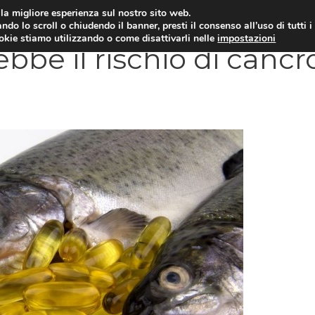
i la migliore esperienza sul nostro sito web.
OLOGIA
NEUROLOGIA
CARDIOLOGIA
SA
ndo lo scroll o chiudendo il banner, presti il consenso all’uso di tutti i
ookie stiamo utilizzando o come disattivarli nelle
impostazioni
e il rischio di cancr