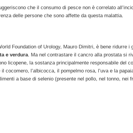
suggeriscono che il consumo di pesce non è correlato all’inc
venza delle persone che sono affette da questa malattia.
rld Foundation of Urology, Mauro Dimitri, è bene ridurre i 
tta e verdura
. Ma nel contrastare il cancro alla prostata si r
engono licopene, la sostanza principalmente responsabile del c
 il cocomero, l’albicocca, il pompelmo rosa, l’uva e la papai
menti a base di selenio (presente nel pollo, nel tonno, nei fru