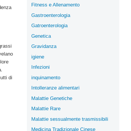
Fitness e Allenamento
idenza
Gastroenterologia
Gatroenterologia
Genetica
grassi
Gravidanza
ivelano
igiene
olore
Infezioni
a.
inquinamento
tti di
Intolleranze alimentari
Malattie Genetiche
Malattie Rare
Malattie sessualmente trasmissibili
Medicina Tradizionale Cinese