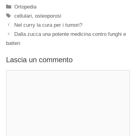
Categorie
Ortopedia
Tag
cellulari
,
osteoporosi
Nel curry la cura per i tumori?
Dalla zucca una potente medicina contro funghi e
batteri
Lascia un commento
Commento