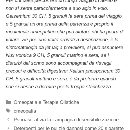
Per chi deve percorrere un lungo viaggio in aereo e
non si sente particolarmente a suo agio in volo,
Gelsemium 30 CH, 5 granuli la sera prima del viaggio
e 5 granuli un’ora prima della partenza è proprio il
medicinale omeopatico che può aiutare chi ha paura di
volare. Se poi, una volta arrivati a destinazione, è la
sintomatologia da jet lag a prevalere, si può assumere
Nux vomica 9 CH, 5 granuli mattino e sera, se i
disturbi del sonno sono accompagnati da risvegli
precoci e difficoltà digestive; Kalium phosporicum 30
CH, 5 granuli mattino e sera, è da preferire quando
non si riesce a dormire per la troppa stanchezza
Categorie
Omeopatia e Terapie Olistiche
Tag
omeopatia
Psoriasi, al via la campagna di sensibilizzazione
Detergenti per le pulizie dannosi come 20 sigarette