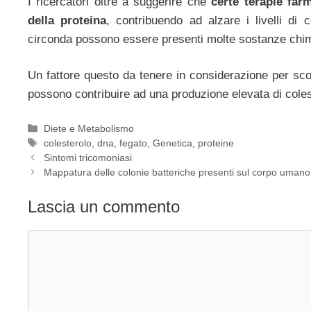
I ricercatori oltre a suggerire che
certe terapie far
della proteina
, contribuendo ad alzare i livelli di
circonda possono essere presenti molte sostanze chimi
Un fattore questo da tenere in considerazione per sco
possono contribuire ad una produzione elevata di coles
Categorie
Diete e Metabolismo
Tag
colesterolo
,
dna
,
fegato
,
Genetica
,
proteine
Sintomi tricomoniasi
Mappatura delle colonie batteriche presenti sul corpo umano
Lascia un commento
Commento