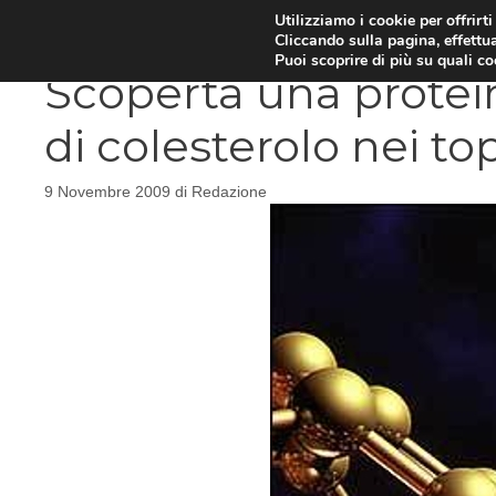
Vai
Utilizziamo i cookie per offrirt
DIETE E METABOLISMO
PSIC
Cliccando sulla pagina, effettua
al
Puoi scoprire di più su quali c
contenuto
Scoperta una protein
di colesterolo nei top
9 Novembre 2009
di
Redazione