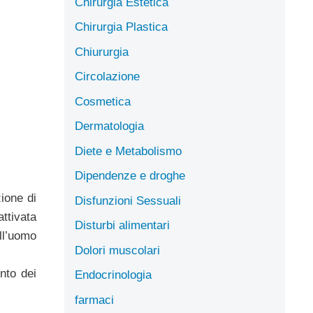
Chirurgia Estetica
Chirurgia Plastica
Chiururgia
Circolazione
Cosmetica
Dermatologia
Diete e Metabolismo
Dipendenze e droghe
ione di
Disfunzioni Sessuali
ttivata
Disturbi alimentari
ell’uomo
Dolori muscolari
nto dei
Endocrinologia
farmaci