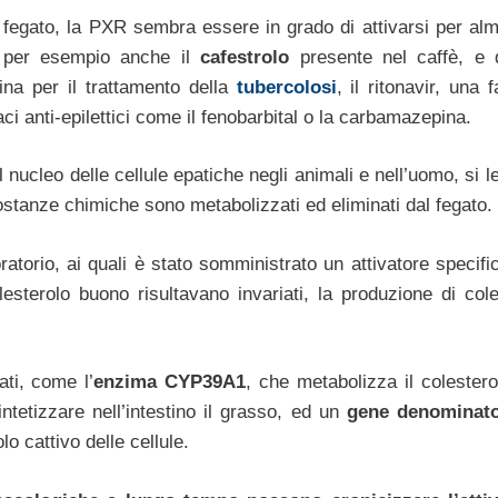
del fegato, la PXR sembra essere in grado di attivarsi per al
e per esempio anche il
cafestrolo
presente nel caffè, e 
ina per il trattamento della
tubercolosi
, il ritonavir, una
ci anti-epilettici come il fenobarbital o la carbamazepina.
 nucleo delle cellule epatiche negli animali e nell’uomo, si 
sostanze chimiche sono metabolizzati ed eliminati dal fegato.
oratorio, ai quali è stato somministrato un attivatore specifi
esterolo buono risultavano invariati, la produzione di cole
ati, come l’
enzima CYP39A1
, che metabolizza il colestero
intetizzare nell’intestino il grasso, ed un
gene denominat
o cattivo delle cellule.