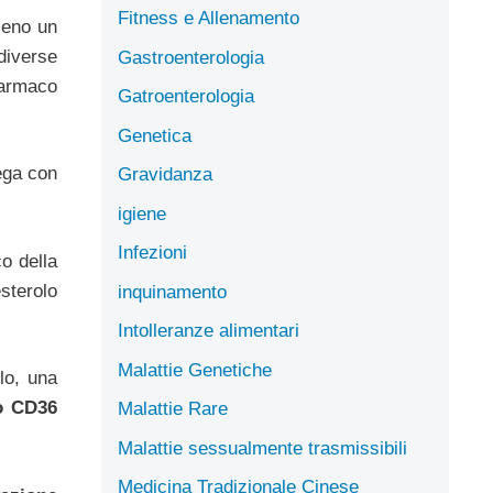
Fitness e Allenamento
meno un
diverse
Gastroenterologia
 farmaco
Gatroenterologia
Genetica
lega con
Gravidanza
igiene
Infezioni
co della
sterolo
inquinamento
Intolleranze alimentari
Malattie Genetiche
lo, una
o CD36
Malattie Rare
Malattie sessualmente trasmissibili
Medicina Tradizionale Cinese