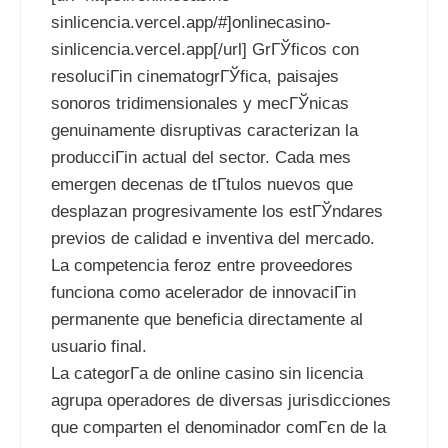
sinlicencia.vercel.app/#]onlinecasino-
sinlicencia.vercel.app[/url] GrГЎficos con
resoluciГіn cinematogrГЎfica, paisajes
sonoros tridimensionales y mecГЎnicas
genuinamente disruptivas caracterizan la
producciГіn actual del sector. Cada mes
emergen decenas de tГ­tulos nuevos que
desplazan progresivamente los estГЎndares
previos de calidad e inventiva del mercado.
La competencia feroz entre proveedores
funciona como acelerador de innovaciГіn
permanente que beneficia directamente al
usuario final.
La categorГ­a de online casino sin licencia
agrupa operadores de diversas jurisdicciones
que comparten el denominador comГєn de la