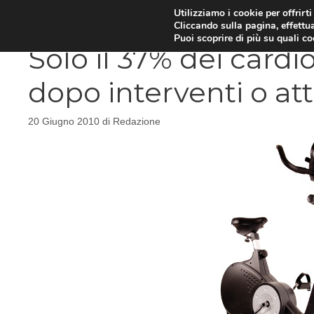
Vai
Utilizziamo i cookie per offrirt
DIETE E METABOLISMO
PSIC
Cliccando sulla pagina, effettua
al
Puoi scoprire di più su quali c
contenuto
Solo il 37% dei cardio
dopo interventi o at
20 Giugno 2010
di
Redazione