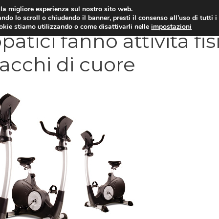
i la migliore esperienza sul nostro sito web.
OLOGIA
NEUROLOGIA
CARDIOLOGIA
SA
ndo lo scroll o chiudendo il banner, presti il consenso all’uso di tutti i
ookie stiamo utilizzando o come disattivarli nelle
impostazioni
patici fanno attività fis
tacchi di cuore