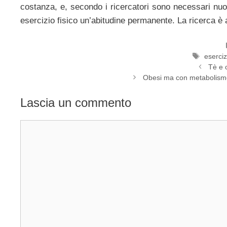
costanza, e, secondo i ricercatori sono necessari nuovi
esercizio fisico un’abitudine permanente. La ricerca è 
Tag
eserciz
Tè e c
Obesi ma con metabolismo
Lascia un commento
Commento