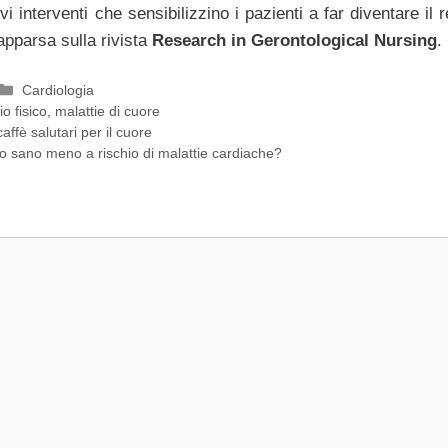
 interventi che sensibilizzino i pazienti a far diventare il 
apparsa sulla rivista
Research in Gerontological Nursing
.
Categorie
Cardiologia
io fisico
,
malattie di cuore
affè salutari per il cuore
 sano meno a rischio di malattie cardiache?